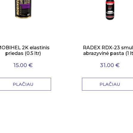
OBIHEL 2K elastinis
RADEX RDX-23 smul
priedas (0.5 ltr)
abrazyvinė pasta (1 lt
15.00 €
31.00 €
PLAČIAU
PLAČIAU