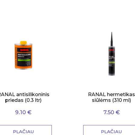
ANAL antisilikoninis
RANAL hermetika
priedas (0.3 ltr)
siūlėms (310 ml)
9.10 €
7.50 €
PLAČIAU
PLAČIAU