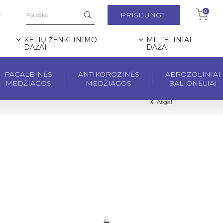
0
PRISIJUNGTI
KELIŲ ŽENKLINIMO
MILTELINIAI
DAŽAI
DAŽAI
PAGALBINĖS
ANTIKOROZINĖS
AEROZOLINIAI
MEDŽIAGOS
MEDŽIAGOS
BALIONĖLIAI
Atgal