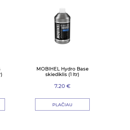
s
MOBIHEL Hydro Base
)
skiediklis (1 ltr)
7.20 €
PLAČIAU