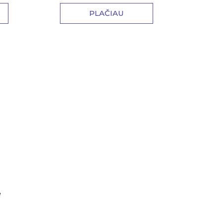
PLAČIAU
ė