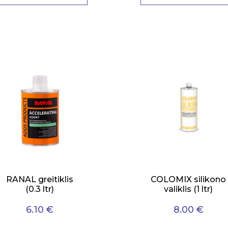
RANAL greitiklis
COLOMIX silikono
(0.3 ltr)
valiklis (1 ltr)
6.10 €
8.00 €