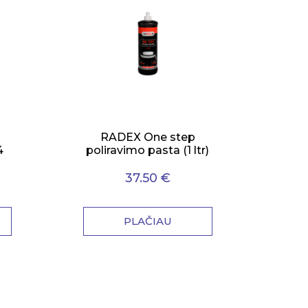
RADEX One step
4
poliravimo pasta (1 ltr)
37.50 €
PLAČIAU