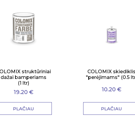
OLOMIX struktūriniai
COLOMIX skiedikli
dažai bamperiams
"perėjimams" (0.5 ltr
(1 ltr)
10.20 €
19.20 €
PLAČIAU
PLAČIAU