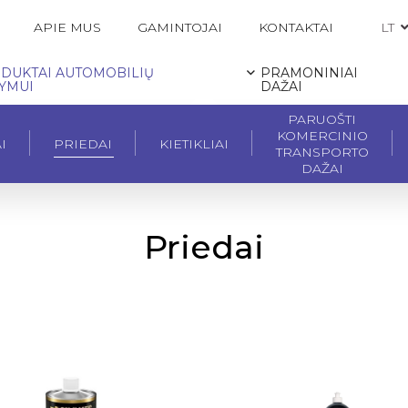
LT
APIE MUS
GAMINTOJAI
KONTAKTAI
DUKTAI AUTOMOBILIŲ
PRAMONINIAI
YMUI
DAŽAI
PARUOŠTI
KOMERCINIO
I
PRIEDAI
KIETIKLIAI
TRANSPORTO
DAŽAI
Priedai