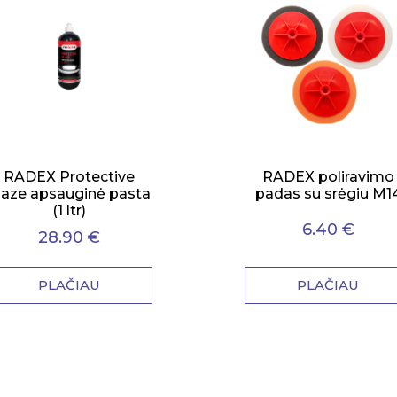
RADEX Protective
RADEX poliravimo
laze apsauginė pasta
padas su srėgiu M1
(1 ltr)
6.40 €
28.90 €
PLAČIAU
PLAČIAU