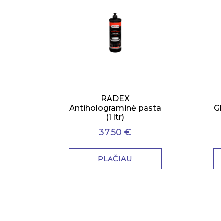
RADEX
Antiholograminė pasta
G
(1 ltr)
37.50 €
PLAČIAU