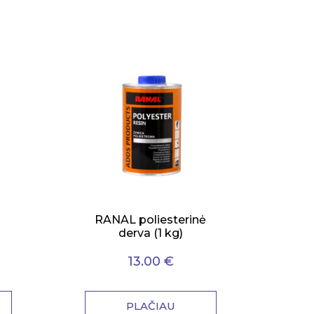
s
RANAL poliesterinė
derva (1 kg)
13.00 €
PLAČIAU