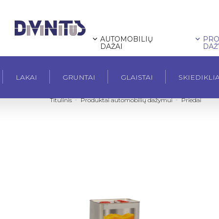
AUTOMOBILIŲ
PRO
DAŽAI
DAŽ
LAKAI
GRUNTAI
GLAISTAI
SKIEDIKLIA
Titulinis
Produktai automobilių dažymui
Priedai